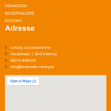
PÄDAGOGIK
BILDERGALERIE
KONTAKT
Adresse
Leitung: Lea Deisenhofer
Kanalstraße 1, 86415 Mering
08233-8466250
info@kinderwelt-mering.de