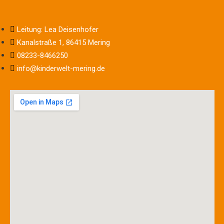
Leitung: Lea Deisenhofer
Kanalstraße 1, 86415 Mering
08233-8466250
info@kinderwelt-mering.de