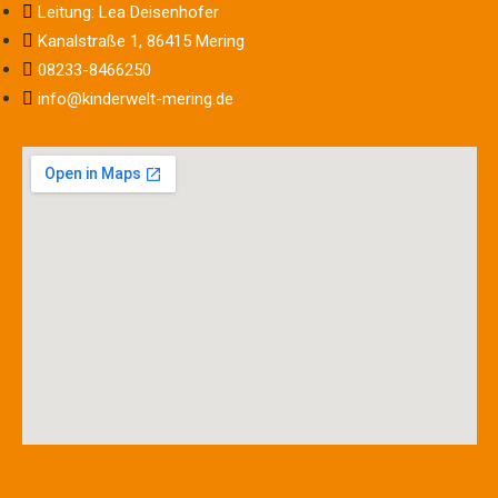
Leitung: Lea Deisenhofer
Kanalstraße 1, 86415 Mering
08233-8466250
info@kinderwelt-mering.de