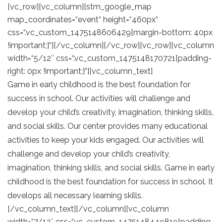
[vc_row][vc_column][stm_google_map
map_coordinates=“event“ height=“460px“
css=“.vc_custom_1475148606429{margin-bottom: 40px
!important;}“][/vc_column][/vc_row][vc_row][vc_column
width=“5/12″ css=“.vc_custom_1475148170721{padding-
right: 0px !important;}“][vc_column_text]
Game in early childhood is the best foundation for
success in school. Our activities will challenge and
develop your child’s creativity, imagination, thinking skills,
and social skills. Our center provides many educational
activities to keep your kids engaged. Our activities will
challenge and develop your child’s creativity,
imagination, thinking skills, and social skills. Game in early
childhood is the best foundation for success in school. It
develops all necessary learning skills.
[/vc_column_text][/vc_column][vc_column
width=“7/12″ css=“.vc_custom_1475148449819{padding-