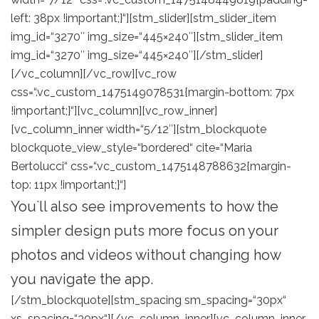
left: 38px !important;}“][stm_slider][stm_slider_item
img_id=“3270″ img_size=“445×240″][stm_slider_item
img_id=“3270″ img_size=“445×240″][/stm_slider]
[/vc_column][/vc_row][vc_row
css=“.vc_custom_1475149078531{margin-bottom: 7px
!important;}“][vc_column][vc_row_inner]
[vc_column_inner width=“5/12″][stm_blockquote
blockquote_view_style=“bordered“ cite=“Maria
Bertolucci“ css=“.vc_custom_1475148788632{margin-
top: 11px !important;}“]
You`ll also see improvements to how the
simpler design puts more focus on your
photos and videos without changing how
you navigate the app.
[/stm_blockquote][stm_spacing sm_spacing=“30px“
xs_spacing=“30px“][/vc_column_inner][vc_column_inner